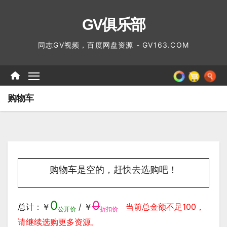
跳
GV俱乐部
至
内
同志GV视频，百度网盘资源 - GV163.COM
容
购物车
购物车是空的，赶快去选购吧！
0
0
总计：￥
/ ￥
当前总金额不足100，
公开价
折扣价
请继续选购更多资源。